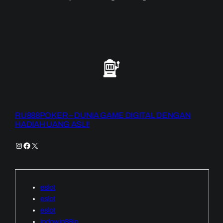
RU888POKER – DUNIA GAME DIGITAL DENGAN
HADIAH UANG ASLI!
Instagram
Facebook
X
eslot
eslot
eslot
indowin88jp