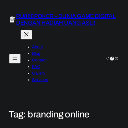
RU888POKER – DUNIA GAME DIGITAL
DENGAN HADIAH UANG ASLI!
About
Blog
Instagram
Faceboo
X
Contact
FAQ
Gallery
Services
Tag:
branding online