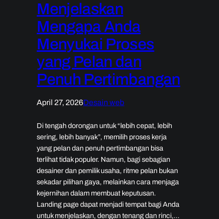
Menjelaskan
Mengapa Anda
Menyukai Proses
yang Pelan dan
Penuh Pertimbangan
April 27, 2026
Desain web
Di tengah dorongan untuk “lebih cepat, lebih
sering, lebih banyak”, memilih proses kerja
yang pelan dan penuh pertimbangan bisa
terlihat tidak populer. Namun, bagi sebagian
desainer dan pemilik usaha, ritme pelan bukan
sekadar pilihan gaya, melainkan cara menjaga
kejernihan dalam membuat keputusan.
Landing page dapat menjadi tempat bagi Anda
untuk menjelaskan, dengan tenang dan rinci,…