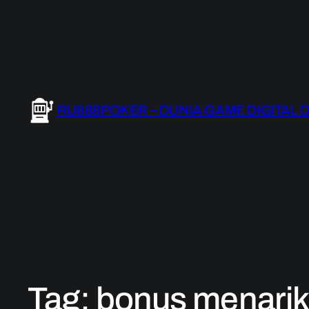
RU888POKER – DUNIA GAME DIGITAL 
Tag:
bonus menarik