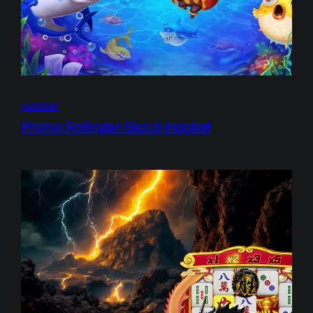
indobet
Promo Rollingan Slot di Indobet