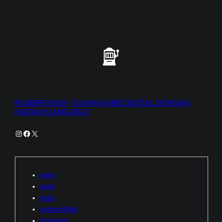
RU888POKER – DUNIA GAME DIGITAL DENGAN
HADIAH UANG ASLI!
Instagram
Facebook
X
eslot
eslot
eslot
indowin88jp
slotvipgg