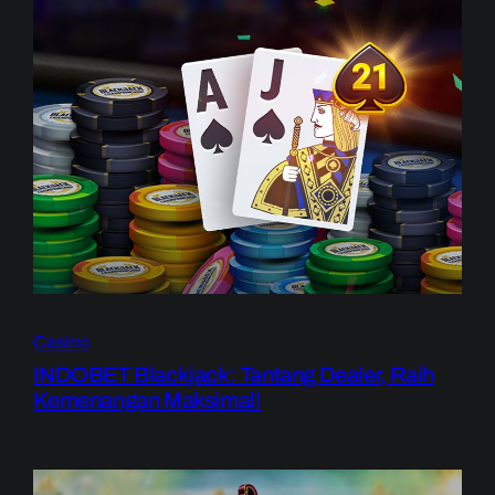
Casino
INDOBET Blackjack: Tantang Dealer, Raih
Kemenangan Maksimal!