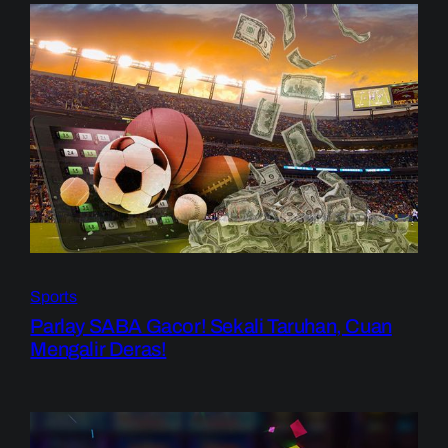
Sports
Parlay SABA Gacor! Sekali Taruhan, Cuan
Mengalir Deras!