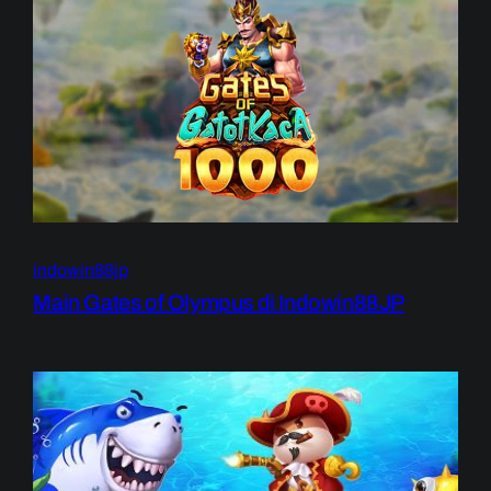
indowin88jp
Main Gates of Olympus di Indowin88JP