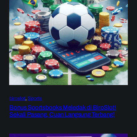
biroslot
, 
Sports
Bonus Sportsbooks Meledak di BiroSlot!
Sekali Pasang, Cuan Langsung Terbang!