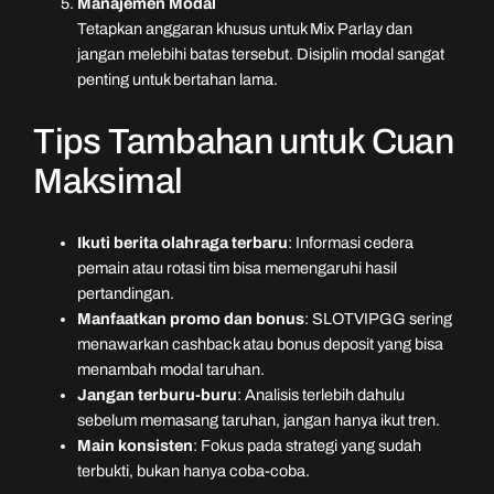
Manajemen Modal
Tetapkan anggaran khusus untuk Mix Parlay dan
jangan melebihi batas tersebut. Disiplin modal sangat
penting untuk bertahan lama.
Tips Tambahan untuk Cuan
Maksimal
Ikuti berita olahraga terbaru
: Informasi cedera
pemain atau rotasi tim bisa memengaruhi hasil
pertandingan.
Manfaatkan promo dan bonus
: SLOTVIPGG sering
menawarkan cashback atau bonus deposit yang bisa
menambah modal taruhan.
Jangan terburu-buru
: Analisis terlebih dahulu
sebelum memasang taruhan, jangan hanya ikut tren.
Main konsisten
: Fokus pada strategi yang sudah
terbukti, bukan hanya coba-coba.