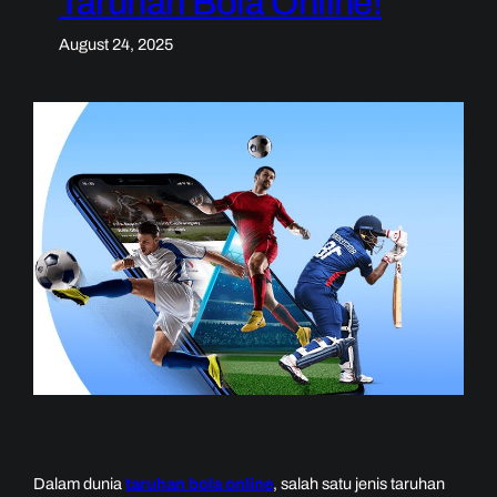
Taruhan Bola Online!
August 24, 2025
Dalam dunia
taruhan bola online
, salah satu jenis taruhan