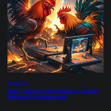
Tembak Ikan
ESLOT Sabung Ayam: Adu Seru & Jackpot
Melimpah Tiap Pertarungan!