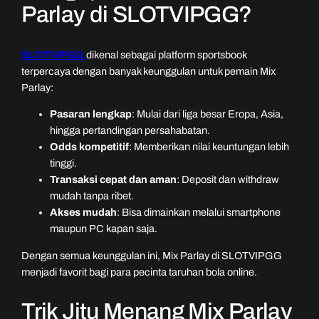
Parlay di SLOTVIPGG?
SLOTVIPGG
dikenal sebagai platform sportsbook
terpercaya dengan banyak keunggulan untuk pemain Mix
Parlay:
Pasaran lengkap
: Mulai dari liga besar Eropa, Asia,
hingga pertandingan persahabatan.
Odds kompetitif
: Memberikan nilai keuntungan lebih
tinggi.
Transaksi cepat dan aman
: Deposit dan withdraw
mudah tanpa ribet.
Akses mudah
: Bisa dimainkan melalui smartphone
maupun PC kapan saja.
Dengan semua keunggulan ini, Mix Parlay di SLOTVIPGG
menjadi favorit bagi para pecinta taruhan bola online.
Trik Jitu Menang Mix Parlay