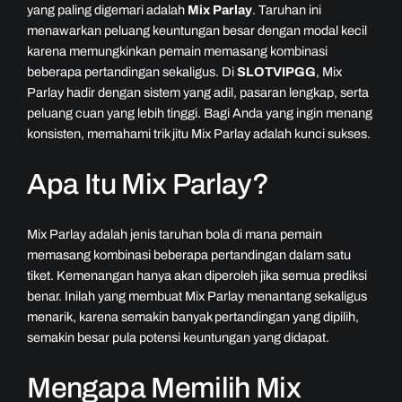
yang paling digemari adalah
Mix Parlay
. Taruhan ini
menawarkan peluang keuntungan besar dengan modal kecil
karena memungkinkan pemain memasang kombinasi
beberapa pertandingan sekaligus. Di
SLOTVIPGG
, Mix
Parlay hadir dengan sistem yang adil, pasaran lengkap, serta
peluang cuan yang lebih tinggi. Bagi Anda yang ingin menang
konsisten, memahami trik jitu Mix Parlay adalah kunci sukses.
Apa Itu Mix Parlay?
Mix Parlay adalah jenis taruhan bola di mana pemain
memasang kombinasi beberapa pertandingan dalam satu
tiket. Kemenangan hanya akan diperoleh jika semua prediksi
benar. Inilah yang membuat Mix Parlay menantang sekaligus
menarik, karena semakin banyak pertandingan yang dipilih,
semakin besar pula potensi keuntungan yang didapat.
Mengapa Memilih Mix